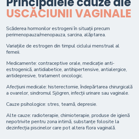
Principalele cauze ale
USCĂCIUNII VAGINALE
Scăderea hormonilor estrogeni în situații precum
perimenopauza/menopauza, sarcina, alăptarea.
Variațiile de estrogen din timpul ciclului menstrual al
femeii.
Medicamente: contraceptive orale, medicație anti-
estrogenică, antidiabetice, antihipertensive, antialergice,
antidepresive, tratament oncologic.
Afecțiuni medicale: histerectomie, îndepărtarea chirurgicală
a ovarelor, sindromul Sjögren, infecții urinare sau vaginale.
Cauze psihologice: stres, teamă, depresie.
Alte cauze: radioterapie, chimioterapie, produse de igienă
nepotrivite pentru zona intimă, substanțe folosite la
dezinfecția piscinelor care pot altera flora vaginală.