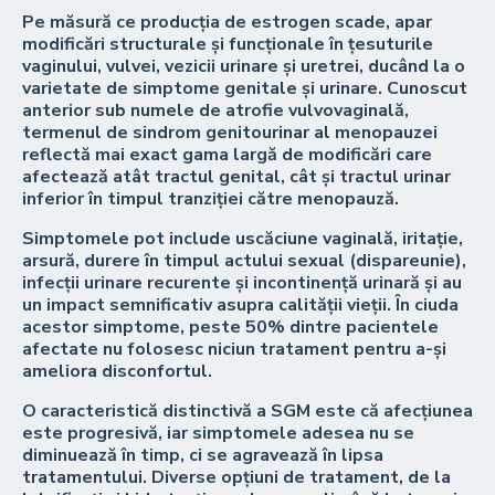
Pe măsură ce producția de estrogen scade, apar
modificări structurale și funcționale în țesuturile
vaginului, vulvei, vezicii urinare și uretrei, ducând la o
varietate de simptome genitale și urinare. Cunoscut
anterior sub numele de atrofie vulvovaginală,
termenul de sindrom genitourinar al menopauzei
reflectă mai exact gama largă de modificări care
afectează atât tractul genital, cât și tractul urinar
inferior în timpul tranziției către menopauză.
Simptomele pot include uscăciune vaginală, iritație,
arsură, durere în timpul actului sexual (dispareunie),
infecții urinare recurente și incontinență urinară și au
un impact semnificativ asupra calității vieții. În ciuda
acestor simptome, peste 50% dintre pacientele
afectate nu folosesc niciun tratament pentru a-și
ameliora disconfortul.
O caracteristică distinctivă a SGM este că afecțiunea
este progresivă, iar simptomele adesea nu se
diminuează în timp, ci se agravează în lipsa
tratamentului. Diverse opțiuni de tratament, de la