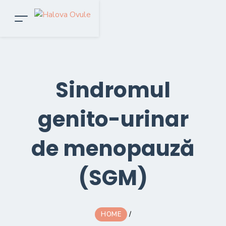
Sindromul
genito-urinar
de menopauză
(SGM)
HOME
/