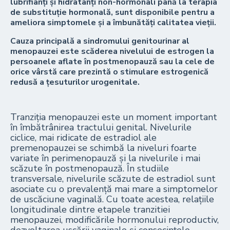
lubrifianți și hidratanți non-hormonali până la terapia
de substituție hormonală, sunt disponibile pentru a
ameliora simptomele și a îmbunătăți calitatea vieții.
Cauza principală a sindromului genitourinar al
menopauzei este scăderea nivelului de estrogen la
persoanele aflate în postmenopauză sau la cele de
orice vârstă care prezintă o stimulare estrogenică
redusă a țesuturilor urogenitale.
Tranziția menopauzei este un moment important
în îmbătrânirea tractului genital. Nivelurile
ciclice, mai ridicate de estradiol ale
premenopauzei se schimbă la niveluri foarte
variate în perimenopauză și la nivelurile i mai
scăzute în postmenopauză. În studiile
transversale, nivelurile scăzute de estradiol sunt
asociate cu o prevalență mai mare a simptomelor
de uscăciune vaginală. Cu toate acestea, relațiile
longitudinale dintre etapele tranzitiei
menopauzei, modificările hormonului reproductiv,
dezvoltarea uscării vaginale și consecințele